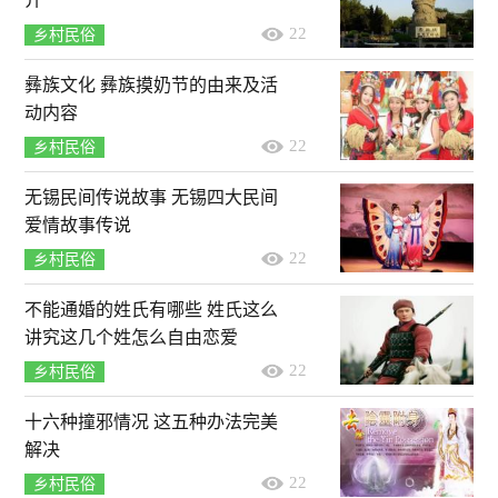
介
22
乡村民俗
彝族文化 彝族摸奶节的由来及活
动内容
22
乡村民俗
无锡民间传说故事 无锡四大民间
爱情故事传说
22
乡村民俗
不能通婚的姓氏有哪些 姓氏这么
讲究这几个姓怎么自由恋爱
22
乡村民俗
十六种撞邪情况 这五种办法完美
解决
22
乡村民俗