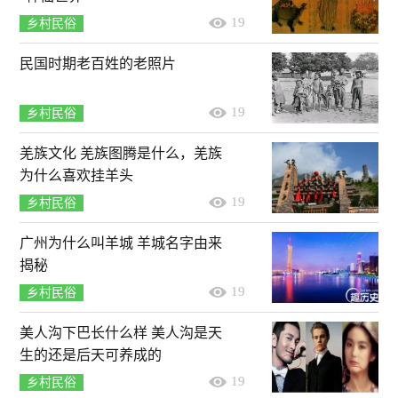
19
乡村民俗
民国时期老百姓的老照片
19
乡村民俗
羌族文化 羌族图腾是什么，羌族
为什么喜欢挂羊头
19
乡村民俗
广州为什么叫羊城 羊城名字由来
揭秘
19
乡村民俗
美人沟下巴长什么样 美人沟是天
生的还是后天可养成的
19
乡村民俗