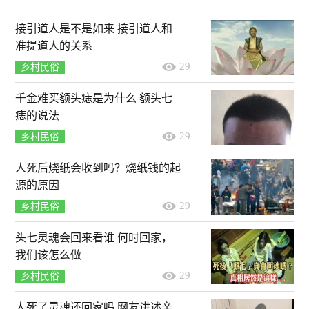
接引道人是不是如来 接引道人和
准提道人的关系
29
乡村民俗
千金难买额头痣是为什么 额头七
痣的说法
29
乡村民俗
人死后烧纸会收到吗？烧纸钱的起
源的原因
29
乡村民俗
头七灵魂会回来看谁 何时回家，
我们该怎么做
29
乡村民俗
人死了灵魂还回家吗 网友讲述亲