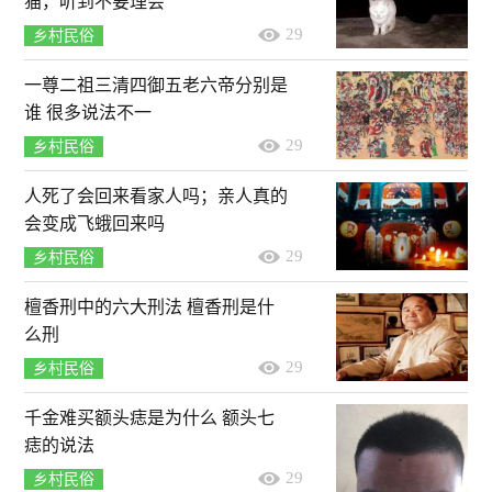
猫，听到不要理会
29
乡村民俗
一尊二祖三清四御五老六帝分别是
谁 很多说法不一
29
乡村民俗
人死了会回来看家人吗；亲人真的
会变成飞蛾回来吗
29
乡村民俗
檀香刑中的六大刑法 檀香刑是什
么刑
29
乡村民俗
千金难买额头痣是为什么 额头七
痣的说法
29
乡村民俗