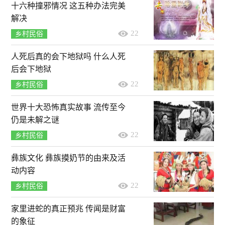
十六种撞邪情况 这五种办法完美
解决
22
乡村民俗
人死后真的会下地狱吗 什么人死
后会下地狱
22
乡村民俗
世界十大恐怖真实故事 流传至今
仍是未解之谜
22
乡村民俗
彝族文化 彝族摸奶节的由来及活
动内容
22
乡村民俗
家里进蛇的真正预兆 传闻是财富
的象征