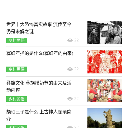
世界十大恐怖真实故事 流传至今
仍是未解之谜
22
乡村民俗
寡妇年指的是什么(寡妇年的由来)
22
乡村民俗
彝族文化 彝族摸奶节的由来及活
动内容
22
乡村民俗
颛顼三子是什么 上古神人颛顼简
介
22
乡村民俗