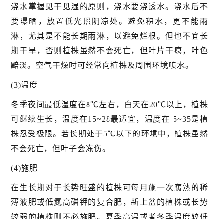
浇水掌握见干见湿的原则，浇水要浇透水。浇水后不
要曝晒，放置低光照阴凉处。避免积水，更不能雨
淋，尤其是不能长期雨淋，以避免烂根。但也不宜长
期干旱，否则植株虽然不会死亡，但叶片干瘪，叶色
黯淡。空气干燥时可经常向植株及周围环境喷水。
(3)温度
冬季夜间最低温度在8℃左右，白天在20℃以上，植株
可继续生长，温度在15~28最适宜，温度在 5~35是植
株忍受极限。若长期处于5℃以下的环境中，植株虽然
不会死亡，但叶子会冻伤。
(4)施肥
在生长期对于长势旺盛的植株可每月施一次腐熟的稀
薄液肥或低氮高磷钾的复合肥，新上盆的植株或长势
较弱的植株则不必施肥。夏季高温或者冬季温度较低