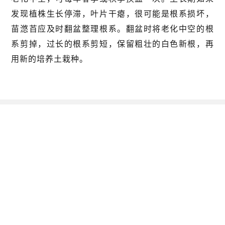
发现植株生长停滞，叶片干瘪，很可能是根系损坏，
苗滺苩应及时翻盆整理根系。翻盆时将老化中空的根
系剪掉，过长的根系剪短，保留粗壮的白色新根，再
用新的培养土栽种。